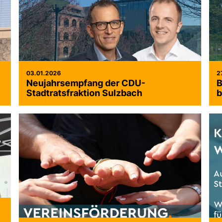
03.01.2026
2
Neujahrsempfang der CDU-
B
Stadtratsfraktion Sulzbach
b