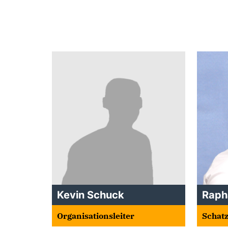
Kevin Schuck
Rapha
Organisationsleiter
Schat