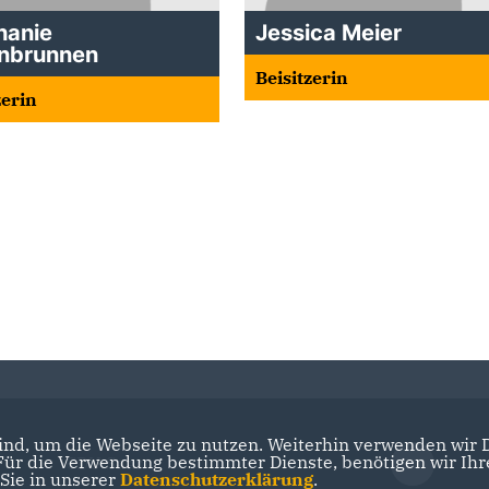
hanie
Jessica Meier
enbrunnen
Beisitzerin
zerin
nd, um die Webseite zu nutzen. Weiterhin verwenden wir Di
r die Verwendung bestimmter Dienste, benötigen wir Ihre 
CDU Saar
 Sie in unserer
Datenschutzerklärung
.