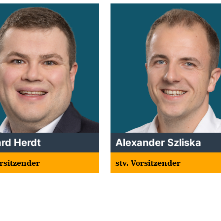
ard Herdt
Alexander Szliska
orsitzender
stv. Vorsitzender