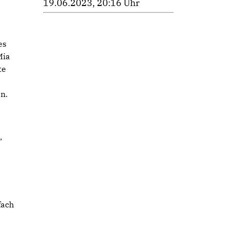
19.06.2023, 20:16 Uhr
es
Mia
te
n.
,
fach