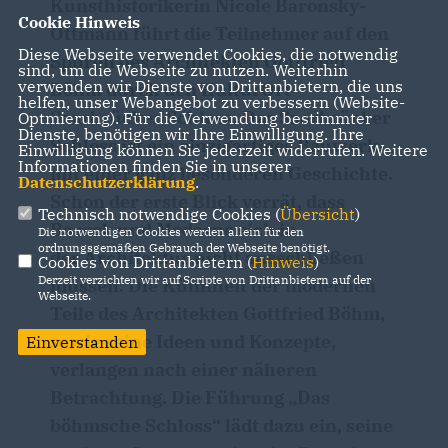
Kunsthistorikerin Nicole Baronsky-
Cookie Hinweis
Ottmann führt die Teilnehmer auf den
Diese Webseite verwendet Cookies, die notwendig
Spuren des Architekten Gottfried
sind, um die Webseite zu nutzen. Weiterhin
verwenden wir Dienste von Drittanbietern, die uns
Böhm durch den KulturOrt
helfen, unser Webangebot zu verbessern (Website-
Saarbrücker Schloss. Das Saarbrücker
Optmierung). Für die Verwendung bestimmter
Dienste, benötigen wir Ihre Einwilligung. Ihre
Schloss ist ein einzigartiges Bauwerk
Einwilligung können Sie jederzeit widerrufen. Weitere
Informationen finden Sie in unserer
mit einer ganz besonderen Geschichte.
Datenschutzerklärung
.
Schon der erste Blick verrät, dass
Technisch notwendige Cookies (
Übersicht
)
Barock und Moderne sich in
Die notwendigen Cookies werden allein für den
ordnungsgemäßen Gebrauch der Webseite benötigt.
der Architektur nicht ausschließen
Cookies von Drittanbietern (
Hinweis
)
Derzeit verzichten wir auf Scripte von Drittanbietern auf der
müssen. Die Kühnheit der modernen
Webseite.
Teile des Architekten Gottfried Böhm,
sowie seine Ideen und Konzepte,
Einverstanden
verlangen nach einer näheren
Betrachtung. Die Führung „Das
böhmsche Schloss“ lädt dazu ein, seine