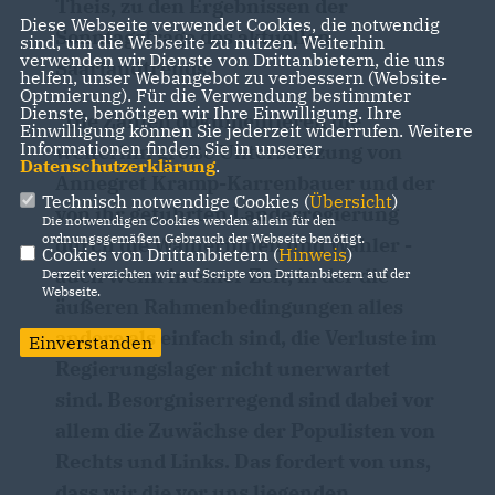
Theis, zu den Ergebnissen der
Diese Webseite verwendet Cookies, die notwendig
Sonntagsfrage des aktuellen
sind, um die Webseite zu nutzen. Weiterhin
verwenden wir Dienste von Drittanbietern, die uns
Saarlandtrends.
helfen, unser Webangebot zu verbessern (Website-
Optmierung). Für die Verwendung bestimmter
Dienste, benötigen wir Ihre Einwilligung. Ihre
"Die Zahlen dokumentieren die
Einwilligung können Sie jederzeit widerrufen. Weitere
Informationen finden Sie in unserer
weiterhin große Unterstützung von
Datenschutzerklärung
.
Annegret Kramp-Karrenbauer und der
Technisch notwendige Cookies (
Übersicht
)
von ihr geführten Landesregierung
Die notwendigen Cookies werden allein für den
ordnungsgemäßen Gebrauch der Webseite benötigt.
durch die Wählerinnen und Wähler -
Cookies von Drittanbietern (
Hinweis
)
auch wenn in einer Zeit, in der die
Derzeit verzichten wir auf Scripte von Drittanbietern auf der
Webseite.
äußeren Rahmenbedingungen alles
andere als einfach sind, die Verluste im
Einverstanden
Regierungslager nicht unerwartet
sind. Besorgniserregend sind dabei vor
allem die Zuwächse der Populisten von
Rechts und Links. Das fordert von uns,
dass wir die vor uns liegenden