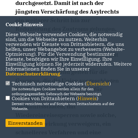
durchgesetzt. Damit ist nach der
jüngsten Verschärfung des Asylrechts
ein weiterer Schritt hin zur
Cookie Hinweis
Reduzierung des Zustroms gelungen.
Diese Webseite verwendet Cookies, die notwendig
sind, um die Webseite zu nutzen. Weiterhin
verwenden wir Dienste von Drittanbietern, die uns
Die nunmehr vereinbarten besonderen
helfen, unser Webangebot zu verbessern (Website-
Optmierung). Für die Verwendung bestimmter
Aufnahmeeinrichtungen arbeiten mit
Dienste, benötigen wir Ihre Einwilligung. Ihre
einer besonders strikten
Einwilligung können Sie jederzeit widerrufen. Weitere
Informationen finden Sie in unserer
Residenzpflicht und gelten für die
Datenschutzerklärung
.
Gruppen, die die Union vorgeschlagen
Technisch notwendige Cookies (
Übersicht
)
hat. Damit ist beispielsweise für
Die notwendigen Cookies werden allein für den
ordnungsgemäßen Gebrauch der Webseite benötigt.
Flüchtlinge aus sicheren
Cookies von Drittanbietern (
Hinweis
)
Derzeit verzichten wir auf Scripte von Drittanbietern auf der
Herkunftsstaaten, mit
Webseite.
Wiedereinreisesperren sowie solche,
Einverstanden
die die Mitwirkung verweigern, ein
schnelleres Verfahren und eine